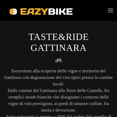
Skip to main content
TASTE&RIDE
GATTINARA
Escursione alla scoperta delle vigne e territorio del
Gattinara con degustazione dei vini tipici presso le cantine
locali.
Dalle cantine del Gattinara alla Torre delle Castelle, fra
semplici strade bianche che disegnano i contorni delle
vigne di vini prestigiosi, ai piedi di sinuose colline, fra
storia e devozione.
Ampi panorami si aprono a 360° dai ruderi del castello di