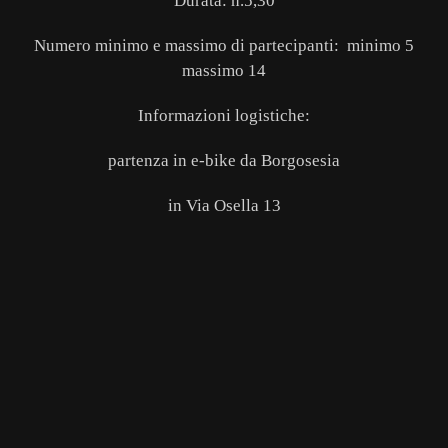
Durata: h.5,30
Numero minimo e massimo di partecipanti: minimo 5
massimo 14
Informazioni logistiche:
partenza in e-bike da Borgosesia
in Via Osella 13
GUARDA
LA
GALLERY
GUARDA
LA
GALLERY
GUARDA
LA
GALLERY
GUARDA
LA
GALLERY