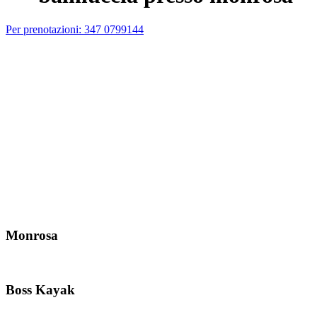
Per prenotazioni: 347 0799144
Sei a farti una pedalata con la tua e-bike
ed hai quasi finito la batteria?
Eazybike ha pensato a te!
Potrai ricaricare la tua e-bike in diversi punti lungo la Valsesia...
grazie al contributo ottenuto con il bando del GAL TERRE DEL
SESIA della regione Piemonte, abbiamo installato delle colonnine di
ricarica e-bike,
una al centro rafting Monrosa di Balmuccia, una presso BossKayak
di Scopa
Prossimamente verrà piazzata anche a Mollia da Z'Am Steg
Monrosa
Boss Kayak