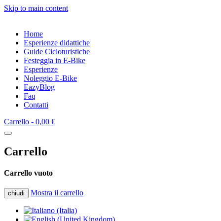
Skip to main content
Home
Esperienze didattiche
Guide Cicloturistiche
Festeggia in E-Bike
Esperienze
Noleggio E-Bike
EazyBlog
Faq
Contatti
Carrello -
0,00 €
Carrello
Carrello vuoto
Mostra il carrello
chiudi