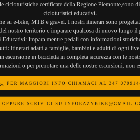
e cicloturistiche certificate della Regione Piemonte,sono d
cicloturistici educativi.
e su e-bike, MTB e gravel. I nostri itinerari sono progettati 
 del nostro territorio e imparare qualcosa di nuovo lungo il 
i Educativi: Impara mentre pedali con informazioni storiche,
ti: Itinerari adatti a famiglie, bambini e adulti di ogni live
'escursione in bicicletta in completa sicurezza con le nostr
mazioni o per prenotare una delle nostre escursioni, non esi
PER MAGGIORI INFO CHIAMACI AL 347 079914
OPPURE SCRIVICI SU:
INFOEAZYBIKE@GMAIL.C