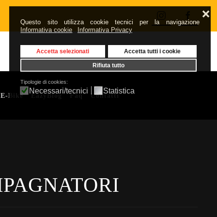
❌
Questo sito utilizza cookie tecnici per la navigazione
Informativa cookie
Informativa Privacy
Accetta selezionati
Accetta tutti i cookie
Rifiuta tutto
Tipologie di cookies:
Necessari/tecnici
Statistica
 E-Bike
EazyBlog
Faq
Contatti
MPAGNATORI