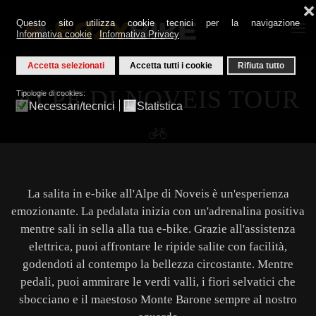
❌
Questo sito utilizza cookie tecnici per la navigazione
Informativa cookie
Informativa Privacy
Skip to main content
Accetta selezionati
Accetta tutti i cookie
Rifiuta tutto
ALPE DI NOVEIS TOUR
Tipologie di cookies:
Necessari/tecnici
Statistica
La salita in e-bike all'Alpe di Noveis è un'esperienza
emozionante. La pedalata inizia con un'adrenalina positiva
mentre sali in sella alla tua e-bike. Grazie all'assistenza
elettrica, puoi affrontare le ripide salite con facilità,
godendoti al contempo la bellezza circostante. Mentre
pedali, puoi ammirare le verdi valli, i fiori selvatici che
sbocciano e il maestoso Monte Barone sempre al nostro