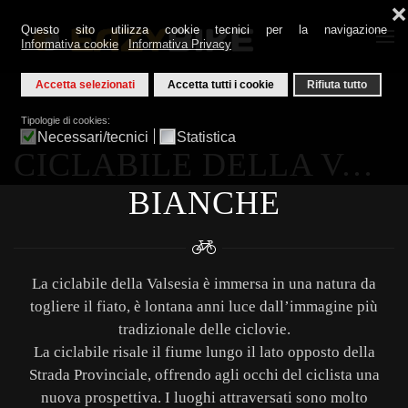
❌
Questo sito utilizza cookie tecnici per la navigazione
Informativa cookie
Informativa Privacy
Skip to main content
Accetta selezionati
Accetta tutti i cookie
Rifiuta tutto
Tipologie di cookies:
Necessari/tecnici
Statistica
CICLABILE DELLA VALSESIA CON VISITA ALLE ACQUE
BIANCHE
La ciclabile della Valsesia è immersa in una natura da
togliere il fiato, è lontana anni luce dall’immagine più
tradizionale delle ciclovie.
La ciclabile risale il fiume lungo il lato opposto della
Strada Provinciale, offrendo agli occhi del ciclista una
nuova prospettiva. I luoghi attraversati sono molto