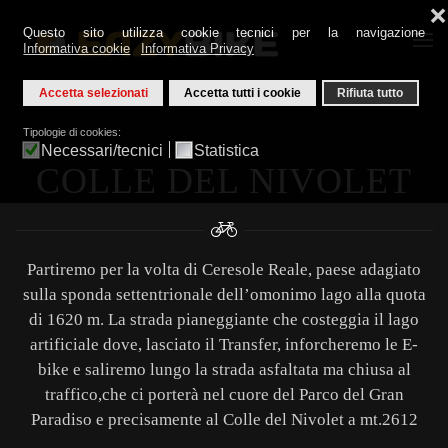
❌
Questo sito utilizza cookie tecnici per la navigazione
Informativa cookie
Informativa Privacy
Skip to main content
Accetta selezionati
Accetta tutti i cookie
Rifiuta tutto
Tipologie di cookies:
Necessari/tecnici
Statistica
COLLE DEL NIVOLET
Partiremo per la volta di Ceresole Reale, paese adagiato
sulla sponda settentrionale dell’omonimo lago alla quota
di 1620 m. La strada pianeggiante che costeggia il lago
artificiale dove, lasciato il Transfer, inforcheremo le E-
bike e saliremo lungo la strada asfaltata ma chiusa al
traffico,che ci porterà nel cuore del Parco del Gran
Paradiso e precisamente al Colle del Nivolet a mt.2612