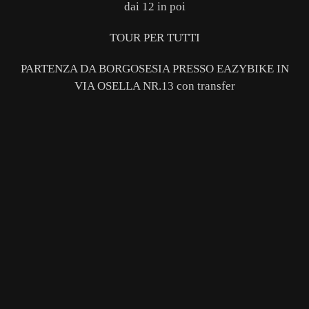
dai 12 in poi
TOUR PER TUTTI
PARTENZA DA BORGOSESIA PRESSO EAZYBIKE IN
VIA OSELLA NR.13 con transfer
GUARDA
LA
GALLERY
GUARDA
LA
GALLERY
GUARDA
LA
GALLERY
GUARDA
LA
GALLERY
GUARDA
LA